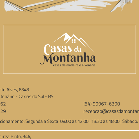
to Alves, 8348
tenário - Caxias do Sul - RS
862
(54) 99967-6390
829
recepcao@casasdamontan
cionamento: Segunda a Sexta: 08:00 as 12:00 | 13:30 as 18:00 | Sábado:
orrêa Pinto, 346,