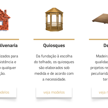
Alvenaria
Quiosques
D
lizados para
Da fundação à escolha
Madeira
sistência e
do telhado, os quiosques
qualida
m qualquer
são elaborados sob
projetos r
ção.
medida e de acordo com
peculiarid
a necessidade.
ter
odelos
veja modelos
veja 