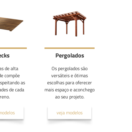
ecks
Pergolados
s de alta
Os pergolados são
de compõe
versáteis e ótimas
espeitando as
escolhas para oferecer
ades de cada
mais espaço e aconchego
reno.
ao seu projeto.
modelos
veja modelos