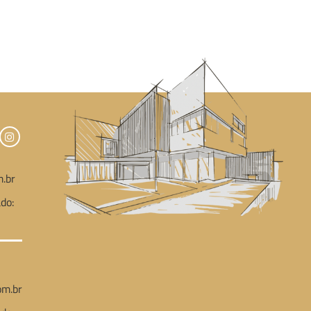
.br
do:
m.br