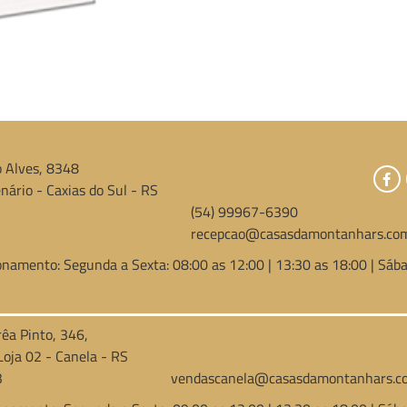
 Alves, 8348
nário - Caxias do Sul - RS
(54) 99967-6390
recepcao@casasdamontanhars.com
onamento: Segunda a Sexta: 08:00 as 12:00 | 13:30 as 18:00 | Sába
rêa Pinto, 346,
Loja 02 - Canela - RS
3
vendascanela@casasdamontanhars.co