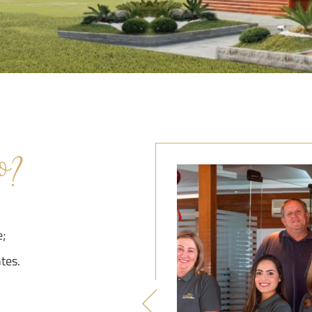
o?
e;
ntes.