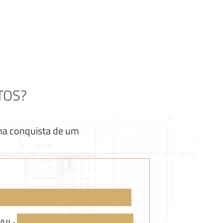
TOS?
 na conquista de um
AIL: