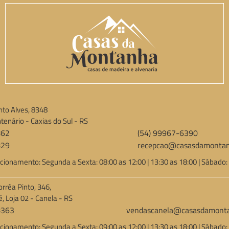
to Alves, 8348
tenário - Caxias do Sul - RS
862
(54) 99967-6390
829
recepcao@casasdamontan
cionamento: Segunda a Sexta: 08:00 as 12:00 | 13:30 as 18:00 | Sábado:
orrêa Pinto, 346,
é, Loja 02 - Canela - RS
8363
vendascanela@casasdamonta
cionamento: Segunda a Sexta: 09:00 as 12:00 | 13:30 as 18:00 | Sábado: