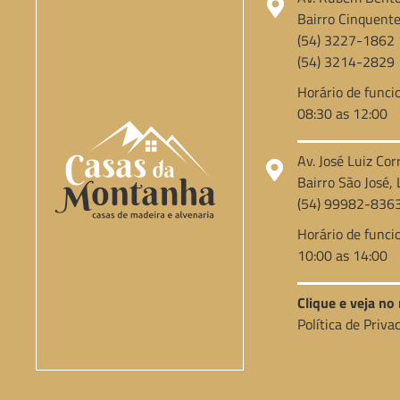
Bairro Cinquente
(54) 3227-1862
(54) 3214-2829
Horário de funci
08:30 as 12:00
Av. José Luiz Cor
Bairro São José, 
(54) 99982-836
Horário de funci
10:00 as 14:00
Clique e veja n
Política de Priva