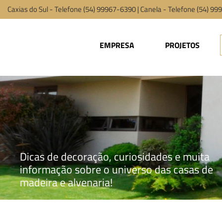
Caxias do Sul - Telefone (54) 99967-6390 | Canela - Telefone (54) 9
EMPRESA
PROJETOS
Dicas de decoração, curiosidades e muita
informação sobre o universo das casas de
madeira e alvenaria!