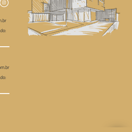
.br
do:
m.br
do: