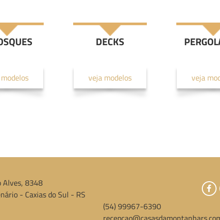
OSQUES
DECKS
PERGOL
 modelos
veja modelos
veja mo
 Alves, 8348
nário - Caxias do Sul - RS
(54) 99967-6390
recepcao@casasdamontanhars.com