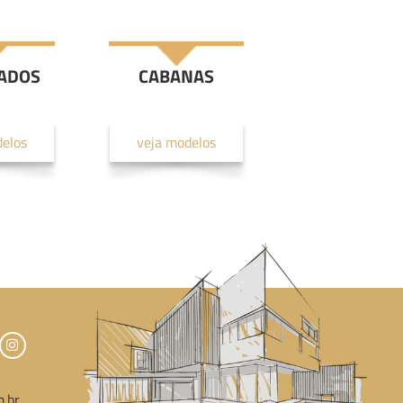
ADOS
CABANAS
delos
veja modelos
.br