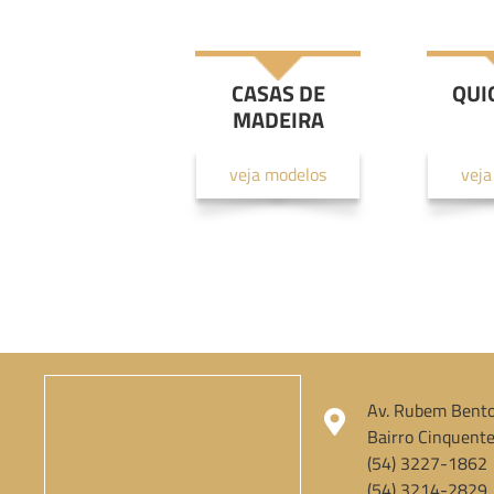
CASAS DE
QUI
MADEIRA
veja modelos
veja
Av. Rubem Bento
Bairro Cinquente
(54) 3227-1862
(54) 3214-2829