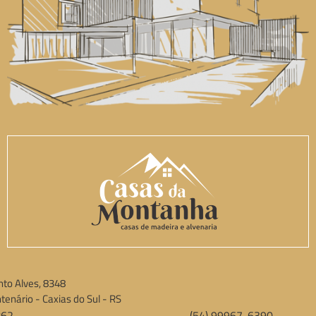
to Alves, 8348
tenário - Caxias do Sul - RS
862
(54) 99967-6390