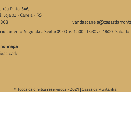
orrêa Pinto, 346,
é, Loja 02 - Canela - RS
8363
vendascanela@casasdamonta
cionamento: Segunda a Sexta: 09:00 as 12:00 | 13:30 as 18:00 | Sábado:
a no mapa
rivacidade
© Todos os direitos reservados - 2021 | Casas da Montanha.