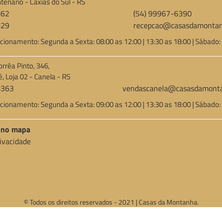
tenário - Caxias do Sul - RS
862
(54) 99967-6390
829
recepcao@casasdamontan
cionamento: Segunda a Sexta: 08:00 as 12:00 | 13:30 as 18:00 | Sábado:
orrêa Pinto, 346,
é, Loja 02 - Canela - RS
8363
vendascanela@casasdamonta
cionamento: Segunda a Sexta: 09:00 as 12:00 | 13:30 as 18:00 | Sábado:
a no mapa
rivacidade
© Todos os direitos reservados - 2021 | Casas da Montanha.