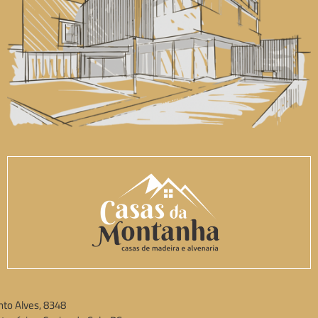
to Alves, 8348