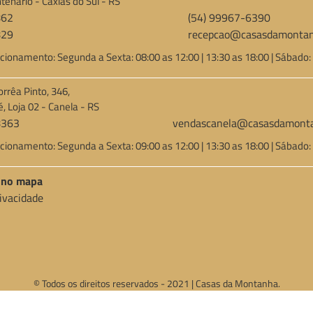
tenário - Caxias do Sul - RS
862
(54) 99967-6390
829
recepcao@casasdamontan
cionamento: Segunda a Sexta: 08:00 as 12:00 | 13:30 as 18:00 | Sábado:
orrêa Pinto, 346,
é, Loja 02 - Canela - RS
8363
vendascanela@casasdamonta
cionamento: Segunda a Sexta: 09:00 as 12:00 | 13:30 as 18:00 | Sábado:
a no mapa
rivacidade
© Todos os direitos reservados - 2021 | Casas da Montanha.