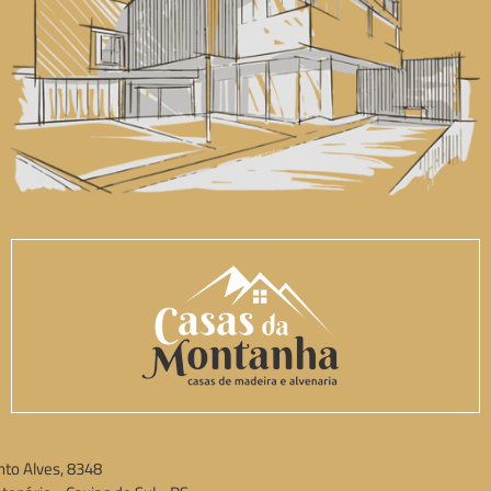
to Alves, 8348